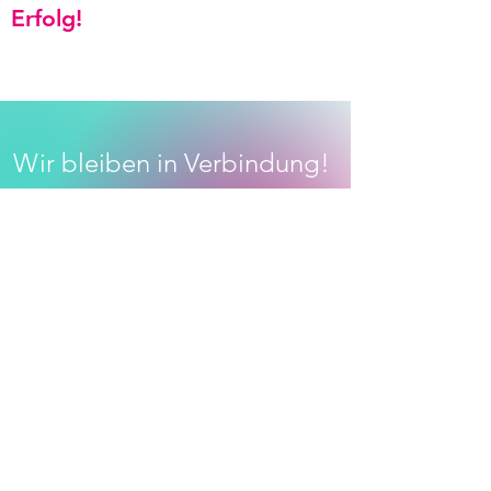
Erfolg!
Wir bleiben in Verbindung!
Ute Jess-Desaver
Beratung
Hochhauser Straße 14
26121 Oldenburg
info@jess-desaever.de
Linkedin